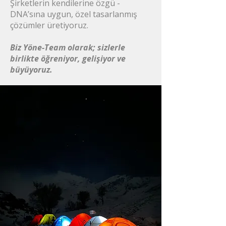
Şirketlerin kendilerine özgü -
DNA’sına uygun, özel tasarlanmış
çözümler üretiyoruz.
Biz Yöne-Team olarak; sizlerle
birlikte öğreniyor, gelişiyor ve
büyüyoruz.