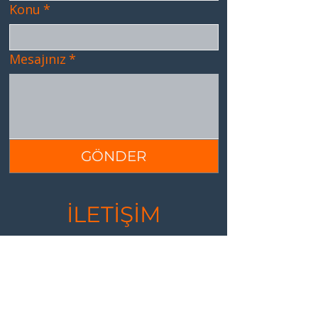
Konu
*
Mesajınız
*
GÖNDER
İLETİŞİM
YÖNE TEAM
EĞİTİM &
DANIŞMANLIK
Bilgiyi Davranışlarda Ölçüyoruz!!!
Suadiye Mah. Bağdat Cad. Ark Plaza No 399 B