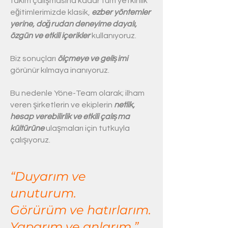
takım çalışmasına kadar tüm yetkinlik
eğitimlerimizde klasik,
ezber yöntemler
yerine, doğrudan deneyime dayalı,
özgün ve etkili içerikler
kullanıyoruz.
Biz sonuçları
ölçmeye ve gelişimi
görünür kılmaya inanıyoruz.
Bu nedenle Yöne-Team olarak; ilham
veren şirketlerin ve ekiplerin
netlik,
hesap verebilirlik ve etkili çalışma
kültürüne
ulaşmaları için tutkuyla
çalışıyoruz.
“Duyarım ve
unuturum.
Görürüm ve hatırlarım.
Yaparım ve anlarım.”