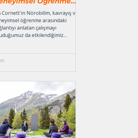
eneyimsel Öğrenme
rasındaki Bağlantı - Ian
n Cornett'in Nörobilim, kavrayış ve
ornett
neyimsel öğrenme arasındaki
lantıyı anlatan çalışmayı
uduğumuz da etkilendiğimiz
inden size kısa bir özet.