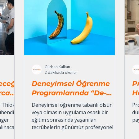
Gürhan Kalkan
2 dakikada okunur
eceği
Deneyimsel Öğrenme
P
rca
Programlarında “De-
H
briefing” Süreci
 Thiokol
Deneyimsel öğrenme tabanlı olsun
Pr
ühendis,
veya olmasın uygulama esaslı bir
dü
nger
eğitim sonrasında yaşanılan
pay
alınacağı
tecrübelerin günümüz profesyonel iş
di. Bu
dünyası ile bağdaştırılmasının önemini