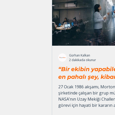
Gürhan Kalkan
2 dakikada okunur
“Bir ekibin yapabil
en pahalı şey, kiba
sessiz kalmaktır.”
27 Ocak 1986 akşamı, Morton
şirketinde çalışan bir grup m
NASA’nın Uzay Mekiği Challe
görevi için hayati bir kararın 
bir konferans görüşmesindey