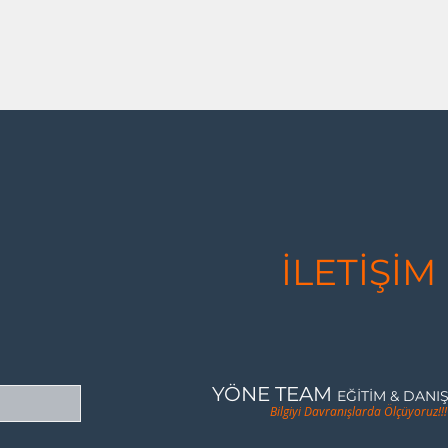
İLETİŞİM
YÖNE TEAM
EĞİTİM & DANI
Bilgiyi Davranışlarda Ölçüyoruz!!!