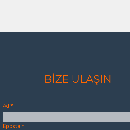
BİZE ULAŞIN
Ad
*
Eposta
*