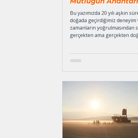
Mutluğun Anahtar
Olabilir!
Bu yazımızda 20 yılı aşkın sür
doğada geçirdiğimiz deneyim 
zamanların yoğrulmasından 
gerçekten ama gerçekten do
bağlantı kurmanın mutluluk i
ilişkisine bir göz atıp gözleml
paylaşmak istedik