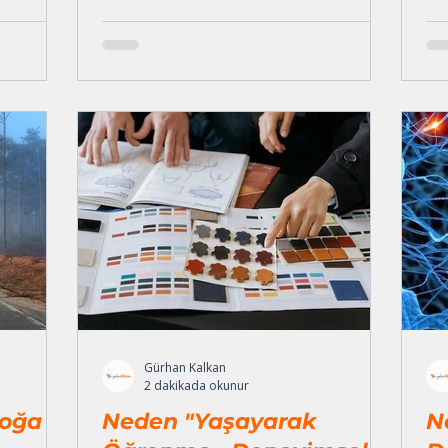
derini
paylaştık.
dişeliydi.
nmıştı ve
ığının
iyordu.
caklıktı.
Gürhan Kalkan
2 dakikada okunur
oğa –
Neden "Yaşayarak
N