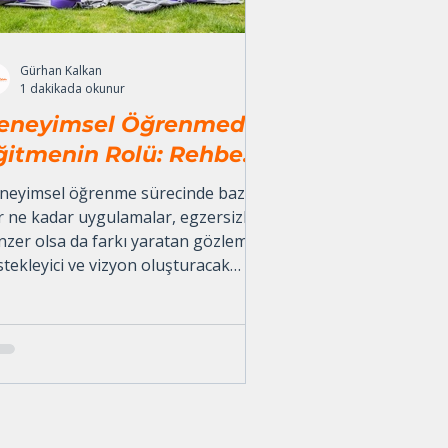
Gürhan Kalkan
1 dakikada okunur
eneyimsel Öğrenmede
ğitmenin Rolü: Rehber,
estekçi ve
neyimsel öğrenme sürecinde bazen
laylaştırıcı
r ne kadar uygulamalar, egzersizler
nzer olsa da farkı yaratan gözlemci,
stekleyici ve vizyon oluşturacak
itim danışmanların bize göre rolleri
rine bir yazı.