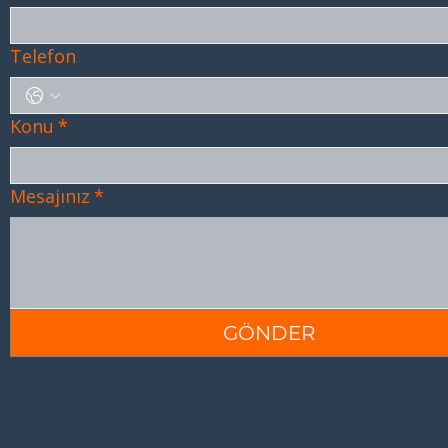
Telefon
Konu
*
Mesajınız
*
GÖNDER