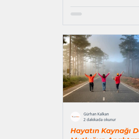
görüşme, yedi astronotun ka
belirleyecekti. Mühendisler en
Fırlatma ertesi sabaha planla
Cape Canaveral’da gece sıcakl
-8°C’ye kadar düşmesi beklen
Bu, önceki hiçbir fırlatmada
görülmemiş kadar düşük bir sı
Şirketin en deneyimli
mühendislerinden Roger
Gürhan Kalkan
2 dakikada okunur
Hayatın Kaynağı D