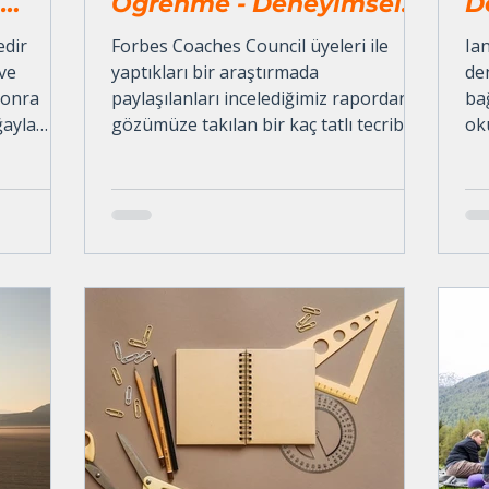
ı
Öğrenme - Deneyimsel
D
Öğrenmeyi" tercih
A
edir
Forbes Coaches Council üyeleri ile
Ia
ettiklerini şöyle
C
ve
yaptıkları bir araştırmada
de
sonra
paylaşılanları incelediğimiz rapordan
bağ
anlatıyor...
ğayla
gözümüze takılan bir kaç tatlı tecribeyi
ok
le
paylaşmak istedik.
met
erimizi