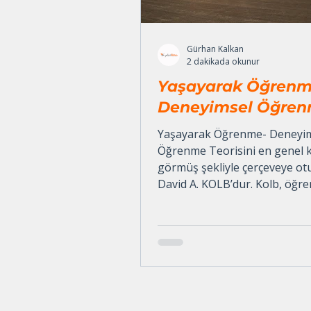
Gürhan Kalkan
2 dakikada okunur
Yaşayarak Öğrenm
Deneyimsel Öğre
Nedir?
Yaşayarak Öğrenme- Deneyi
Öğrenme Teorisini en genel 
görmüş şekliyle çerçeveye ot
David A. KOLB’dur. Kolb, öğr
“deneyimin bilgiye dönüştürü
süreç olarak tanımlar