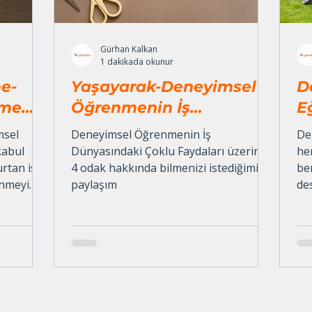
Gürhan Kalkan
1 dakikada okunur
e-
Yaşayarak-Deneyimsel
D
nme
Öğrenmenin İş
E
Dünyasındaki Çoklu
D
msel
Deneyimsel Öğrenmenin İş
De
Faydaları
Ko
kabul
Dünyasındaki Çoklu Faydaları üzerine
he
urtan ise
4 odak hakkında bilmenizi istediğimiz
be
enmeyi
paylaşım
de
ldüğü”
eğ
üze