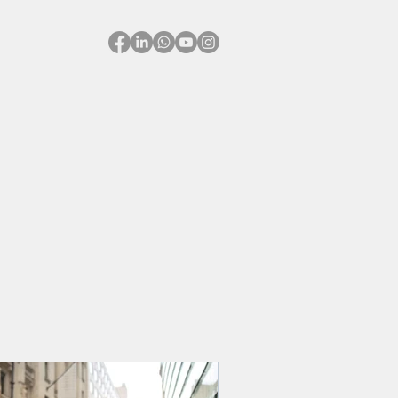
feranslar
Galeri
İletişim
E-Sunumlar