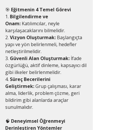
🎯
 Eğitmenin 4 Temel Görevi
1. 
Bilgilendirme ve 
Onam:
 Katılımcılar, neyle 
karşılaşacaklarını bilmelidir.
2. 
Vizyon Oluşturmak:
 Başlangıçta 
yapı ve yön belirlenmeli, hedefler 
netleştirilmelidir.
3. 
Güvenli Alan Oluşturmak:
 İfade 
özgürlüğü, aktif dinleme, kapsayıcı dil 
gibi ilkeler belirlenmelidir.
4. 
Süreç Becerilerini 
Geliştirmek:
 Grup çalışması, karar 
alma, liderlik, problem çözme, geri 
bildirim gibi alanlarda araçlar 
sunulmalıdır.
🧠
 Deneyimsel Öğrenmeyi 
Derinleştiren Yöntemler