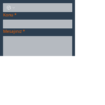
Konu
*
Mesajınız
*
GÖNDER
İLETİŞİM
YÖNE TEAM
EĞİTİM &
DANIŞMANLIK