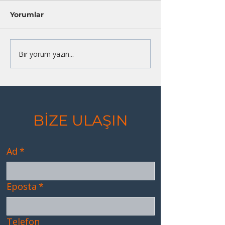
Yorumlar
Bir yorum yazın...
Deneyimsel Öğrenme
Problem, Pro
Programlarında “De-
Hep Problem
briefing” Süreci
BİZE ULAŞIN
Ad
*
Eposta
*
Telefon