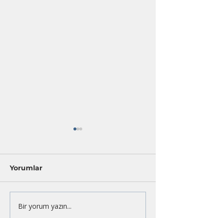
Yorumlar
Bir yorum yazın...
Deneyimsel Öğrenme
Problem, Pro
Programlarında “De-
Hep Problem