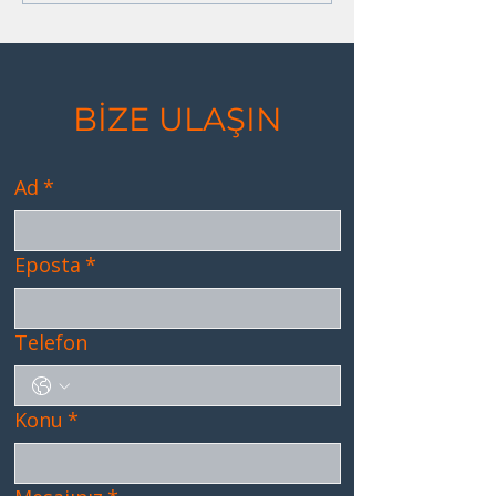
briefing” Süreci
BİZE ULAŞIN
Ad
*
Eposta
*
Telefon
Konu
*