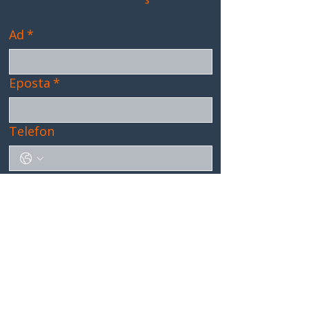
Ad
*
Eposta
*
Telefon
Konu
*
Mesajınız
*