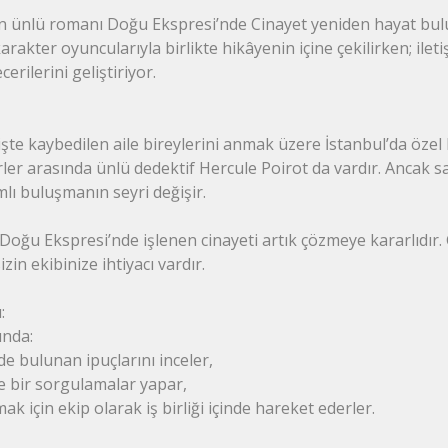
n ünlü romanı Doğu Ekspresi’nde Cinayet yeniden hayat buluy
akter oyuncularıyla birlikte hikâyenin içine çekilirken; ileti
rilerini geliştiriyor.
işte kaybedilen aile bireylerini anmak üzere İstanbul’da özel 
rler arasında ünlü dedektif Hercule Poirot da vardır. Ancak 
lı buluşmanın seyri değişir.
e Doğu Ekspresi’nde işlenen cinayeti artık çözmeye kararlıdır.
izin ekibinize ihtiyacı vardır.
:
unda:
de bulunan ipuçlarını inceler,
re bir sorgulamalar yapar,
mak için ekip olarak iş birliği içinde hareket ederler.