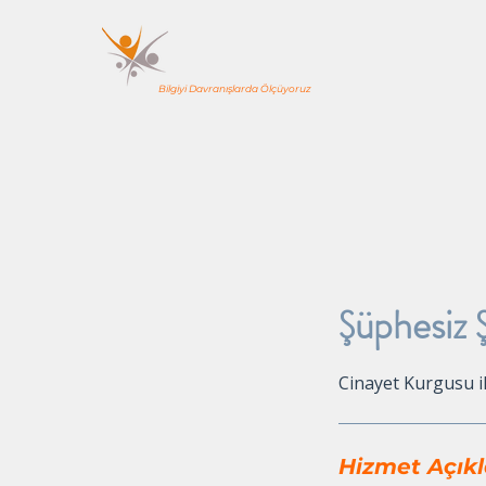
YÖNE TEAM
EĞİTİM & DANIŞMANLIK
Bilgiyi Davranışlarda Ölçüyoruz
Anasayfa
Kurumsal Programlar
Şüphesiz 
Cinayet Kurgusu 
Hizmet Açık