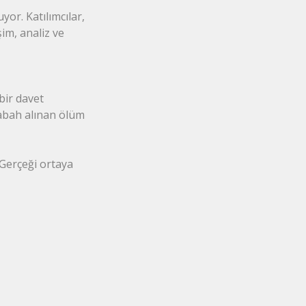
or. Katılımcılar,
şim, analiz ve
bir davet
sabah alınan ölüm
 Gerçeği ortaya