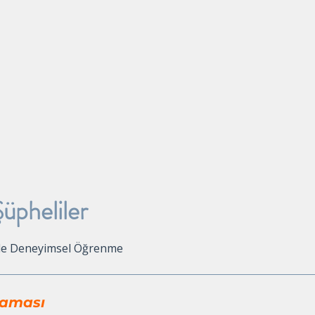
Deneyimsel Öğrenme
Neler Sunuyoruz?
Hakkımızda
Blog
Re
Şüpheliler
ile Deneyimsel Öğrenme
laması