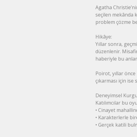
Agatha Christie’ni
seçilen mekânda kar
problem çözme bece
Hikâye:
Yıllar sonra, geçm
düzenlenir. Misafi
haberiyle bu anlam
Poirot, yıllar önc
çıkarması için ise s
Deneyimsel Kurgu
Katılımcılar bu oy
• Cinayet mahallin
• Karakterlerle bi
• Gerçek katili bul