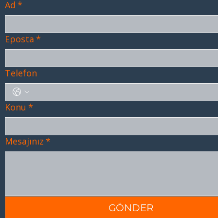
Ad
*
Eposta
*
Telefon
Konu
*
Mesajınız
*
GÖNDER