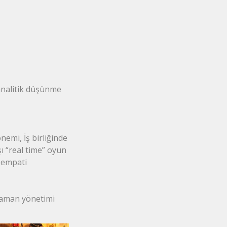
 analitik düşünme
nemi, İş birliğinde
şı “real time” oyun
 empati
 zaman yönetimi